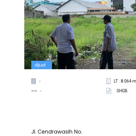
dijual
-
LT : 8.064 
-
SHGB
Jl. Cendrawasih No.