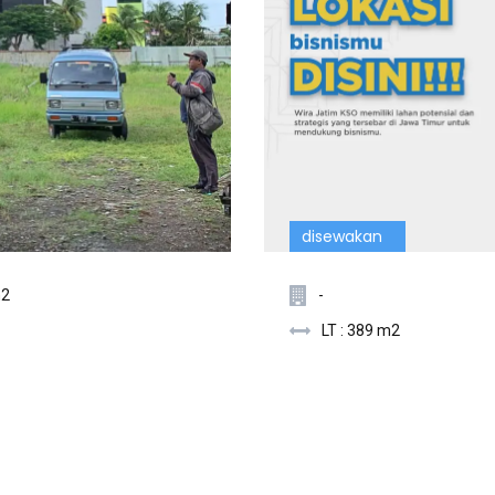
disewakan
m2
-
LT : 389 m2