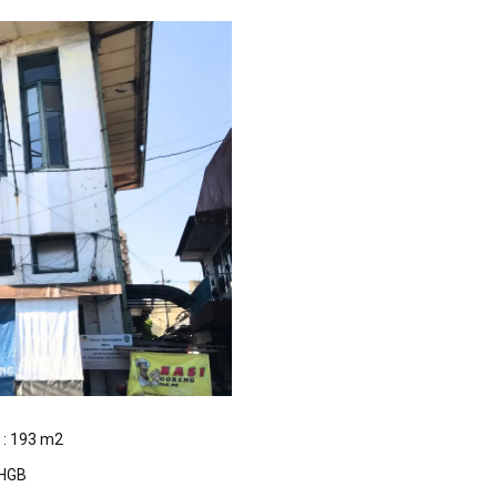
 : 193 m2
 HGB