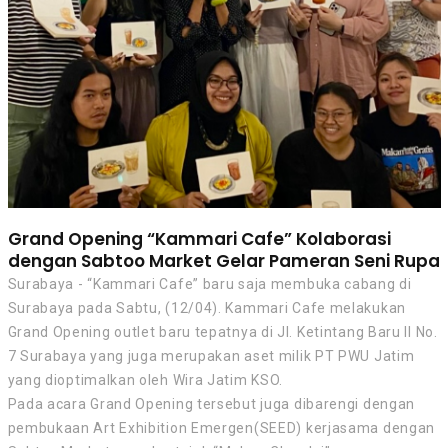
Grand Opening “Kammari Cafe” Kolaborasi
dengan Sabtoo Market Gelar Pameran Seni Rupa
Surabaya - “Kammari Cafe” baru saja membuka cabang di
Surabaya pada Sabtu, (12/04). Kammari Cafe melakukan
Grand Opening outlet baru tepatnya di Jl. Ketintang Baru II No.
7 Surabaya yang juga merupakan aset milik PT PWU Jatim
yang dioptimalkan oleh Wira Jatim KSO.
Pada acara Grand Opening tersebut juga dibarengi dengan
pembukaan Art Exhibition Emergen(SEED) kerjasama dengan